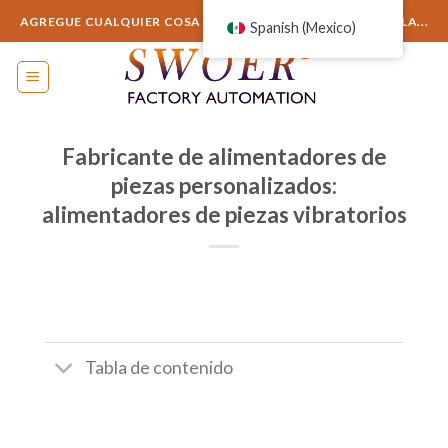
saltar
AGREGUE CUALQUIER COSA AQUÍ O SIMPLEMENTE ELIMÍNELA...
Spanish (Mexico)
al
contenido
Fabricante de alimentadores de
piezas personalizados:
alimentadores de piezas vibratorios
Tabla de contenido