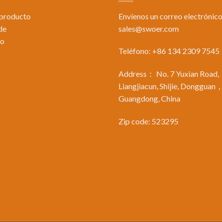
 producto
Envíenos un correo electrónico
de
sales@swoer.com
to
Teléfono: +86 134 2309 7545
Address： No. 7 Yuxian Road,
Liangjiacun, Shijie, Dongguan
Guangdong, China
Zip code: 523295