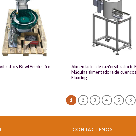
ibratory Bowl Feeder for
Alimentador de tazón vibratorio F
Máquina alimentadora de cuencos
Fluxring
1
2
3
4
5
6
O
CONTÁCTENOS