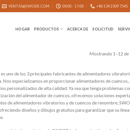
VENTAS@SWOER.COM
08:00 - 17:00
+86 134 2309 7545
HOGAR
PRODUCTOS
ACERCA DE
SOLICITUD
SERVI
Mostrando 1–12 de 
 uno de los 3 principales fabricantes de alimentadores vibratorio
ia. Nos especializamos en proporcionar alimentadores de cuencos,
ios personalizados de alta calidad. Ya sea que tenga problemas con
ización del alimentador de cuencos, ofrecemos soluciones experta
ntes de alimentadores vibratorios y de cuencos de renombre, SWO
 ofreciendo diseños y dibujos gratuitos para garantizar que su líne
e.