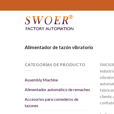
saltar
al
contenido
Alimentador de tazón vibratorio
CATEGORÍAS DE PRODUCTO
SWOER es
industr
vibrator
Assembly Machine
automat
Alimentador automático de remaches
fabrica
cliente,
Accesorios para comederos de
confiabl
tazones