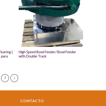
luxring |
High Speed Bowl Feeder/ Bowl Feeder
 para
with Double Track
7
CONTACTO