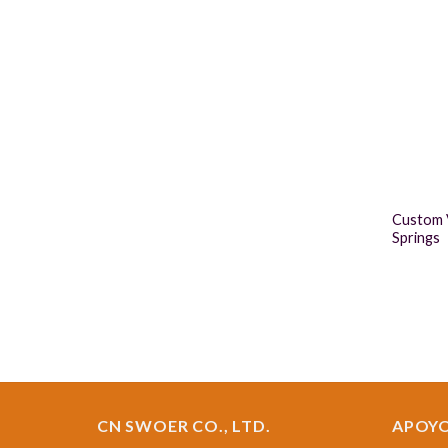
Custom V
Springs
CN SWOER CO., LTD.
APOY