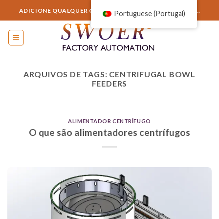
Ir
ADICIONE QUALQUER COISA AQUI OU APENAS REMOVA...
Portuguese (Portugal)
para
o
conteúdo
ARQUIVOS DE TAGS:
CENTRIFUGAL BOWL
FEEDERS
ALIMENTADOR CENTRÍFUGO
O que são alimentadores centrífugos