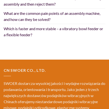
assembly and then reject them?
What are the common pain points of an assembly machine,
and how can they be solved?
Which is faster and more stable – a vibratory bowl feeder or
a flexible feeder?
CN SWOER CO., LTD.
SWOER dostarcza wysokiej jakości i wydajne rozwiązania do
podawania, orientowania i transportu. Jako jeden z trzech
największych dostawców podajników wibracyjnych w
Chinach oferujemy niestandardowe podajniki wibracyjne
misowe, podajniki odśrodkowe, elastyczne systemy