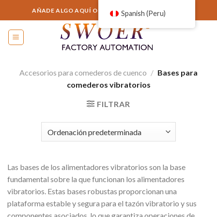
Saltar
AÑADE ALGO AQUÍ O SIMPLEMENTE ELIMÍNALO...
Spanish (Peru)
al
contenido
Accesorios para comederos de cuenco
/
Bases para
comederos vibratorios
FILTRAR
Las bases de los alimentadores vibratorios son la base
fundamental sobre la que funcionan los alimentadores
vibratorios. Estas bases robustas proporcionan una
plataforma estable y segura para el tazón vibratorio y sus
componentes asociados, lo que garantiza operaciones de