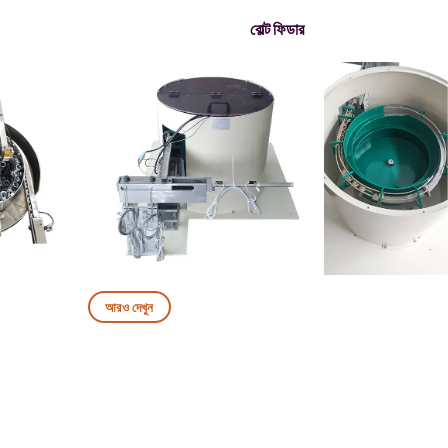
বোল্ট ফিডার
আরও দেখুন