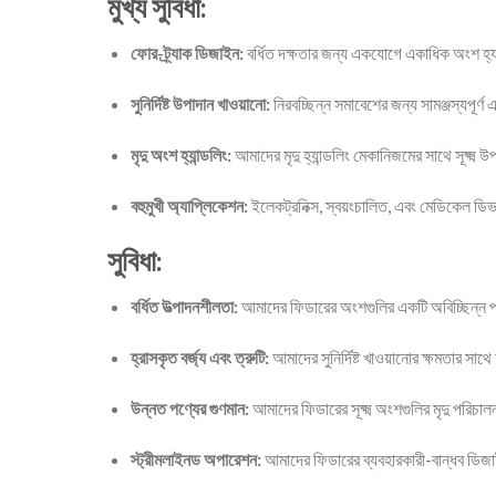
মুখ্য সুবিধা:
ফোর-ট্র্যাক ডিজাইন:
বর্ধিত দক্ষতার জন্য একযোগে একাধিক অংশ হ্য
সুনির্দিষ্ট উপাদান খাওয়ানো:
নিরবচ্ছিন্ন সমাবেশের জন্য সামঞ্জস্যপূর্
মৃদু অংশ হ্যান্ডলিং:
আমাদের মৃদু হ্যান্ডলিং মেকানিজমের সাথে সূক্ষ্ম
বহুমুখী অ্যাপ্লিকেশন:
ইলেকট্রনিক্স, স্বয়ংচালিত, এবং মেডিকেল ডিভ
সুবিধা:
বর্ধিত উত্পাদনশীলতা:
আমাদের ফিডারের অংশগুলির একটি অবিচ্ছিন্ন প্
হ্রাসকৃত বর্জ্য এবং ত্রুটি:
আমাদের সুনির্দিষ্ট খাওয়ানোর ক্ষমতার সাথ
উন্নত পণ্যের গুণমান:
আমাদের ফিডারের সূক্ষ্ম অংশগুলির মৃদু পরিচালন
স্ট্রীমলাইনড অপারেশন:
আমাদের ফিডারের ব্যবহারকারী-বান্ধব ডিজাই