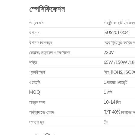
স্পেসিফিকেশন
পণ্যের নাম
চার ট্র্যাক ছোট হার্ডওয
উপাদান
SUS201/304
উপাদান বিশেষত্ব
কোল্ড ট্রিটমেন্ট ফরজিং 
ভোল্টেজ, বৈদ্যুতিক একক বিশেষ
220V
শক্তি
65W /150W /18
প্রমাণীকরণ
সিই, ROHS, ISO
ওয়ারেন্টি
1 বছরের ওয়ারেন্টি
MOQ
1 সেট
অগ্রজ সময়
10-14 দিন
অর্থপ্রদানের মেয়াদ
T/T 40% চালানের আগে
স্থানের মূল
চীন