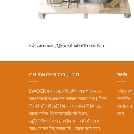
হার্ডওয়্যারের জন্য দুটি ট্র্যাক ছোট ভাইব্রেটরি বোল ফিডার
CN SWOER CO., LTD.
সমর্থন
SWOER খাওয়ানো, ওরিয়েন্টেশন এবং পরিবহনের
সমস্ত পণ্
জন্য উচ্চমানের এবং দক্ষ সমাধান সরবরাহ করে। চীনের
সম্পর্কিত
শীর্ষ-তিনটি ভাইব্রেটরি ফিডার সরবরাহকারী হিসাবে,
যোগাযোগ
আমরা কাস্টম-বিল্ট ভাইব্রেটরি বাটি ফিডার,
ব্লগ
সেন্ট্রিফিউগাল ফিডার, নমনীয় ফিডার সিস্টেম এবং
আরও অনেক কিছু অফার করি। আমরা গর্বের সাথে