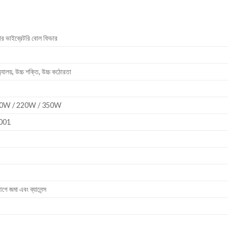
়্যার ভাইব্রেটরি বোল ফিডার
অ্যালয়, উচ্চ শক্তি, উচ্চ কঠোরতা
0W / 220W / 350W
9001
 জমা এবং ব্যালেন্স