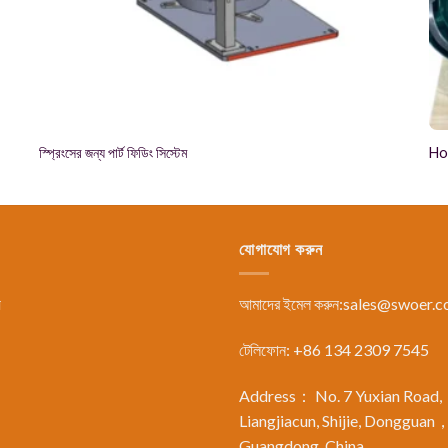
স্প্রিংসের জন্য পার্ট ফিডিং সিস্টেম
Ho
যোগাযোগ করুন
য
আমাদের ইমেল করুন:
sales@swoer.
টেলিফোন: +86 134 2309 7545
Address： No. 7 Yuxian Road,
Liangjiacun, Shijie, Dongguan
Guangdong, China