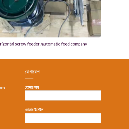
rizontal screw feeder /automatic feed company
যোগাযোগ
com
তোমার নাম
তোমার ইমেইল
，