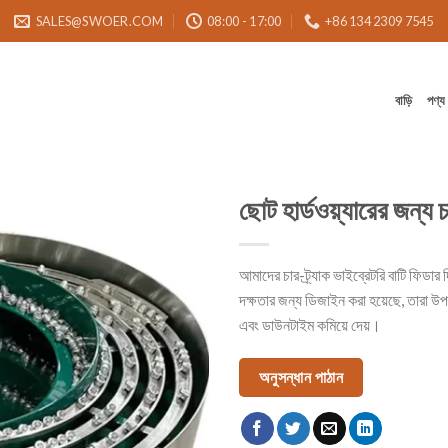
SALES@SWOER.COM
08:00 - 17:00
+86 134 2309 7545
বাড়ি
পণ্য
ছোট হার্ডওয়্যারের জন্য 
আমাদের চার-ট্র্যাক ভাইব্রেটরি বাটি ফিডার
দক্ষতার জন্য ডিজাইন করা হয়েছে, তারা উপক
এবং ডাউনটাইম কমিয়ে দেয়।
অনুসন্ধান পাঠান