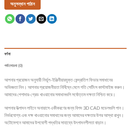
অনুসন্ধান পাঠান
বর্ণনা
পর্যালোচনা (0)
আপনার প্রয়োজন অনুযায়ী নির্ভুল-ইঞ্জিনীয়ারযুক্ত কেন্দ্রাতিগ ফিডার সমাধানের
অভিজ্ঞতা নিন। আপনার প্রয়োজনীয়তা নির্বিঘ্নে মেলে গতি সেটিংস কাস্টমাইজ করুন।
আমাদের পেশাদার-গ্রেড খাওয়ানোর সমাধানগুলি সর্বোত্তম দক্ষতা নিশ্চিত করে।
আপনার উত্পাদন লাইনে অনায়াসে একীকরণের জন্য বিশদ 3D CAD মডেলগুলি পান।
নির্ভরযোগ্য এবং দক্ষ খাওয়ানোর সমাধানের জন্য আমাদের দক্ষতার উপর আস্থা রাখুন।
অটোমেশনে আমাদের উপযোগী পদ্ধতির সাহায্যে উৎপাদনশীলতা বাড়ান।