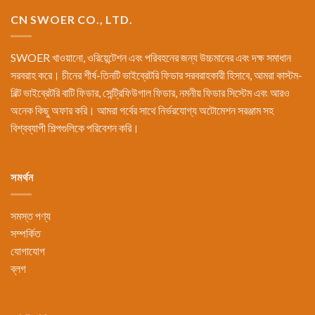
CN SWOER CO., LTD.
SWOER খাওয়ানো, ওরিয়েন্টেশন এবং পরিবহনের জন্য উচ্চমানের এবং দক্ষ সমাধান
সরবরাহ করে। চীনের শীর্ষ-তিনটি ভাইব্রেটরি ফিডার সরবরাহকারী হিসাবে, আমরা কাস্টম-
বিল্ট ভাইব্রেটরি বাটি ফিডার, সেন্ট্রিফিউগাল ফিডার, নমনীয় ফিডার সিস্টেম এবং আরও
অনেক কিছু অফার করি। আমরা গর্বের সাথে নির্ভরযোগ্য অটোমেশন সরঞ্জাম সহ
বিশ্বব্যাপী শিল্পগুলিকে পরিবেশন করি।
সমর্থন
সমস্ত পণ্য
সম্পর্কিত
যোগাযোগ
ব্লগ