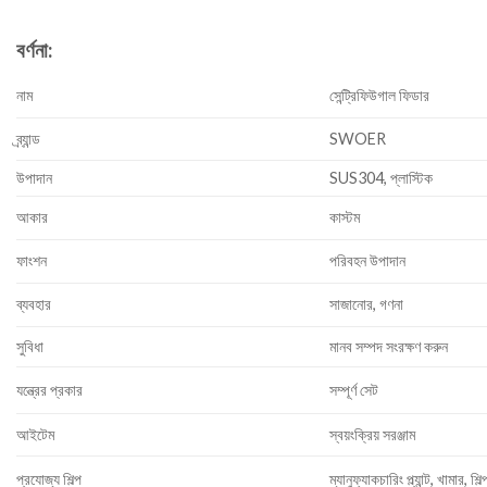
বর্ণনা:
নাম
সেন্ট্রিফিউগাল ফিডার
ব্র্যান্ড
SWOER
উপাদান
SUS304, প্লাস্টিক
আকার
কাস্টম
ফাংশন
পরিবহন উপাদান
ব্যবহার
সাজানোর, গণনা
সুবিধা
মানব সম্পদ সংরক্ষণ করুন
যন্ত্রের প্রকার
সম্পূর্ণ সেট
আইটেম
স্বয়ংক্রিয় সরঞ্জাম
প্রযোজ্য শিল্প
ম্যানুফ্যাকচারিং প্ল্যান্ট, খামার, শিল্