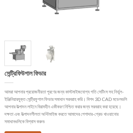
সেন্ট্রিফিউগাল ফিডার
আমরা আপনার প্রয়োজনীয়তা পূরণের জন্য কাস্টমাইজযোগ্য গতি সেটিংস সহ নির্ভুল-
ইঞ্জিনিয়ারযুক্ত সেন্ট্রিফুগাল ফিডার সমাধান সরবরাহ করি। বিশদ 3D CAD মডেলগুলি
আপনার উত্পাদন লাইনে বিরামহীন একীকরণ নিশ্চিত করার জন্য সরবরাহ করা হয়েছে।
দক্ষতা এবং উত্পাদনশীলতা অপ্টিমাইজ করতে আমাদের পেশাদার-গ্রেড খাওয়ানোর
সমাধানগুলিকে বিশ্বাস করুন৷